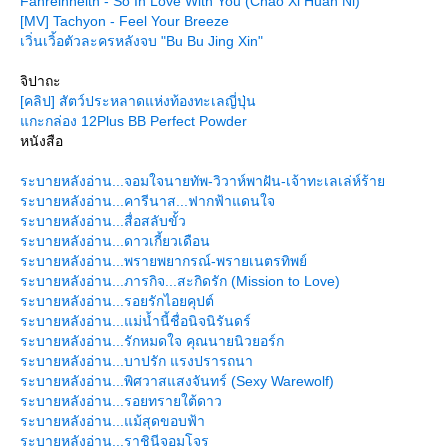
Fahreinheith - So In Love With You (Chao Xi Huan Ni)
[MV] Tachyon - Feel Your Breeze
เวิ่นเวิ้อตัวละครหลังจบ "Bu Bu Jing Xin"
จิปาถะ
[คลิป] สัตว์ประหลาดแห่งท้องทะเลญี่ปุ่น
กะกล่อง 12Plus BB Perfect Powder
หนังสือ
ระบายหลังอ่าน...จอมใจนายทัพ-วิวาห์พาฝัน-เจ้าทะเลเล่ห์ร้า
ระบายหลังอ่าน...คารีนาส...ฟากฟ้าแดนใจ
ระบายหลังอ่าน...สื่อสลับขั้ว
ระบายหลังอ่าน...ดาวเกี้ยวเดือน
ระบายหลังอ่าน...พรายพยากรณ์-พรายเนตรทิพย์
ระบายหลังอ่าน...ภารกิจ...สะกิดรัก (Mission to Love)
ระบายหลังอ่าน...รอยรักไอยคุปต์
ระบายหลังอ่าน...แม่น้ำนี้ชื่อนิจนิรันดร์
ระบายหลังอ่าน...รักหมดใจ คุณนายนิวยอร์ก
ระบายหลังอ่าน...บาปรัก แรงปรารถนา
ระบายหลังอ่าน...พิศวาสแสงจันทร์ (Sexy Warewolf)
ระบายหลังอ่าน...รอยทรายใต้ดาว
ระบายหลังอ่าน...แม้สุดขอบฟ้า
ระบายหลังอ่าน...ราชินีจอมโจร